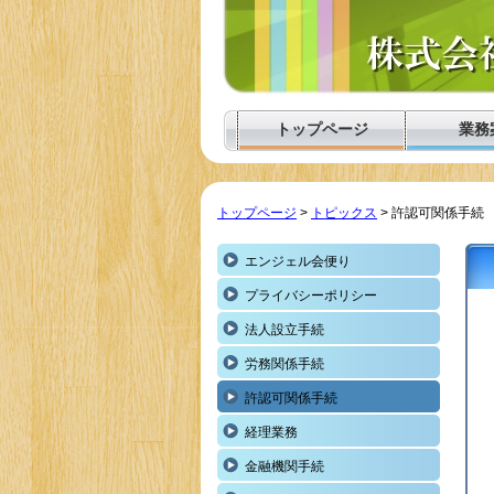
トップページ
業務
トップページ
>
トピックス
> 許認可関係手続
エンジェル会便り
プライバシーポリシー
法人設立手続
労務関係手続
許認可関係手続
経理業務
金融機関手続