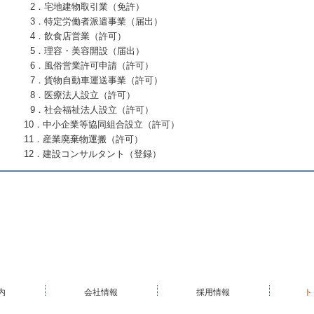
2．宅地建物取引業（免許）
3．特定労働者派遣事業（届出）
4．飲食店営業（許可）
5．理容・美容開設（届出）
6．風俗営業許可申請（許可）
7．貨物自動車運送事業（許可）
8．医療法人設立（許可）
9．社会福祉法人設立（許可）
10．中小企業等協同組合設立（許可）
11．産業廃棄物運搬（許可）
12．建設コンサルタント（登録）
内
会社情報
採用情報
ト