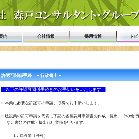
案内
会社情報
採用情報
トピ
許認可関係手続　－行政書士－
以下の許認可関係手続きのお手伝いをいたします
○ 本業に必要な許認可の申請、取得をお手伝いします。
○ 建設業の許可申請を代表に下記の各種認可申請書の作成・提出、その他行
ない書類の作成・提出代行業務を行います。
1．建設業（許可）