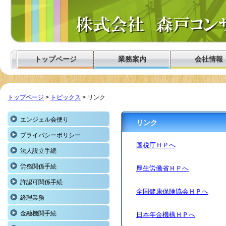
トップページ
業務案内
会社情報
トップページ
>
トピックス
> リンク
エンジェル会便り
リンク
プライバシーポリシー
国税庁ＨＰへ
法人設立手続
労務関係手続
厚生労働省ＨＰへ
許認可関係手続
全国健康保険協会ＨＰへ
経理業務
金融機関手続
日本年金機構ＨＰへ