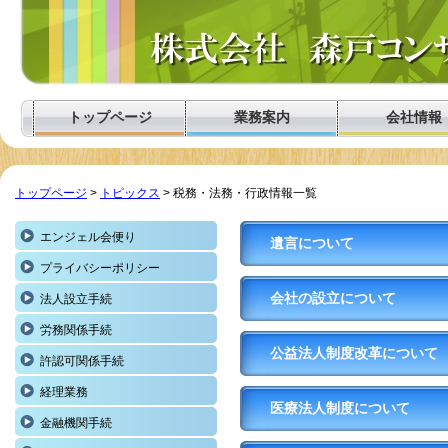
トップページ
業務案内
会社情報
トップページ
>
トピックス
> 税務・法務・行政情報一覧
エンジェル会便り
遺言について
プライバシーポリシー
会社の設立について
法人設立手続
労務関係手続
公益法人制度改革について
許認可関係手続
経理業務
医療法人制度について
金融機関手続