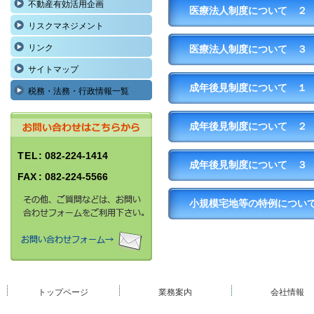
不動産有効活用企画
医療法人制度について　２
リスクマネジメント
リンク
医療法人制度について　３
サイトマップ
成年後見制度について　１
税務・法務・行政情報一覧
成年後見制度について　２
TEL
: 082-224-1414
成年後見制度について　３
FAX
: 082-224-5566
小規模宅地等の特例につい
トップページ
業務案内
会社情報