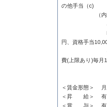
の他手当（c)
（内訳
ａ 基本給 18
ｂ 定額的に支
円、資格手当10,00
ｃ その他手当
費(上限あり)毎月1
・成果手
＜賃金形態＞ 月
＜昇 給＞ 有り 5
＜賞 与＞ 有