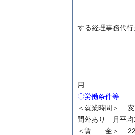
月次デ
経理書類
する経理事務代行
２．行政
３．Ｆ
４．給
※会計事
用
〇労働条件等
＜就業時間＞ 変形
間外あり 月平均1
＜賃 金＞ 220