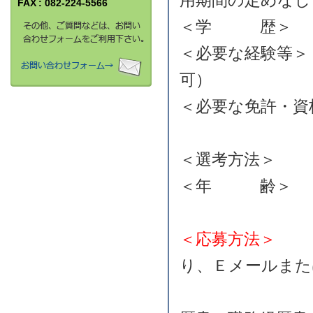
用期間の定めなし
FAX
: 082-224-5566
＜学 歴＞
＜必要な経験等
可）
＜必要な免許・
（日商簿
＜選考方法＞
＜年 齢＞ 
＜応募方
り、Ｅメールまた
（082－2