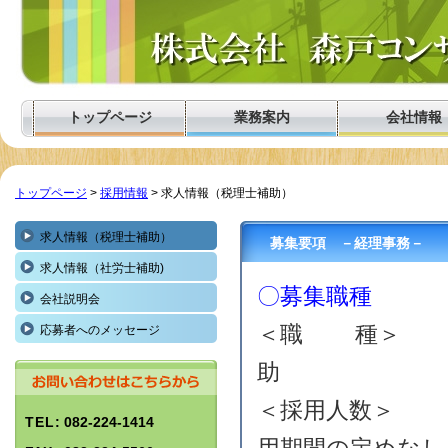
トップページ
業務案内
会社情報
トップページ
>
採用情報
> 求人情報（税理士補助）
求人情報（税理士補助）
募集要項　－経理事務－
求人情報（社労士補助)
〇募集職種
会社説明会
＜職 種＞ 
応募者へのメッセージ
助
＜採用人数＞
TEL
: 082-224-1414